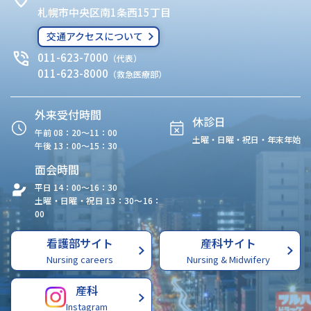
札幌市中央区南1条西15丁目
交通アクセスについて
011-623-7000
（代表）
011-623-8000
（救急医療部）
外来受付時間
休診日
午前 08：20〜11：00
土曜・日曜・祝日・年末年始
午後 13：00〜15：30
面会時間
平日 14：00〜16：30
土曜・日曜・祝日 13：30〜16：
00
看護部サイト
産科サイト
Nursing careers
Nursing & Midwifery
産科
Instagram