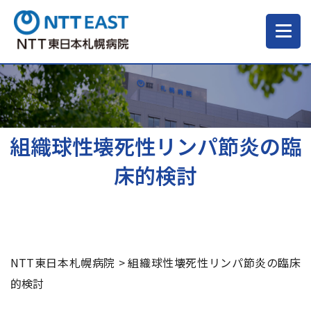
当院について
ご来院される方へ
組織球性壊死性リンパ節炎の臨
床的検討
診療科・部門
医療・介護関係の方
NTT東日本札幌病院
>
組織球性壊死性リンパ節炎の臨床
採用情報
的検討