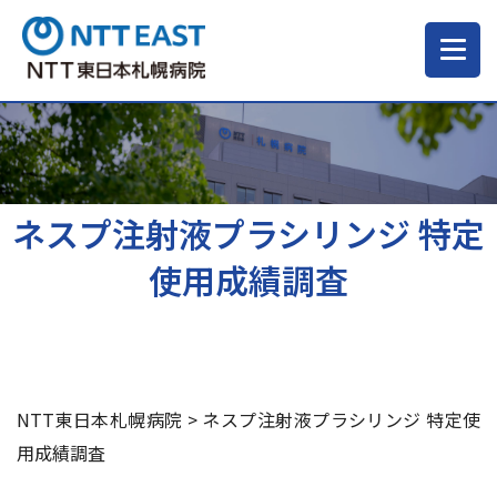
当院について
ご来院される方へ
ネスプ注射液プラシリンジ 特定
使用成績調査
診療科・部門
医療・介護関係の方
NTT東日本札幌病院
>
ネスプ注射液プラシリンジ 特定使
採用情報
用成績調査