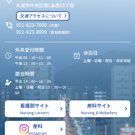
札幌市中央区南1条西15丁目
交通アクセスについて
011-623-7000
（代表）
011-623-8000
（救急医療部）
外来受付時間
休診日
午前 08：20〜11：00
土曜・日曜・祝日・年末年始
午後 13：00〜15：30
面会時間
平日 14：00〜16：30
土曜・日曜・祝日 13：30〜16：
00
看護部サイト
産科サイト
Nursing careers
Nursing & Midwifery
産科
Instagram