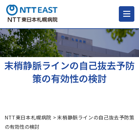
当院について
ご来院される方へ
末梢静脈ラインの自己抜去予防
策の有効性の検討
診療科・部門
医療・介護関係の方
NTT東日本札幌病院
>
末梢静脈ラインの自己抜去予防策
採用情報
の有効性の検討