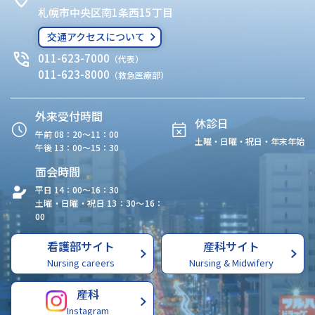
札幌市中央区南1条西15丁目
交通アクセスについて
011-623-7000
（代表）
011-623-8000
（救急医療部）
外来受付時間
休診日
午前 08：20〜11：00
土曜・日曜・祝日・年末年始
午後 13：00〜15：30
面会時間
平日 14：00〜16：30
土曜・日曜・祝日 13：30〜16：
00
看護部サイト
産科サイト
Nursing careers
Nursing & Midwifery
産科
Instagram