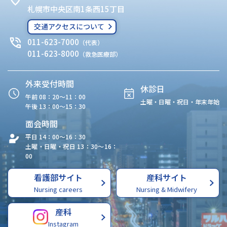
札幌市中央区南1条西15丁目
交通アクセスについて
011-623-7000
（代表）
011-623-8000
（救急医療部）
外来受付時間
休診日
午前 08：20〜11：00
土曜・日曜・祝日・年末年始
午後 13：00〜15：30
面会時間
平日 14：00〜16：30
土曜・日曜・祝日 13：30〜16：
00
看護部サイト
産科サイト
Nursing careers
Nursing & Midwifery
産科
Instagram