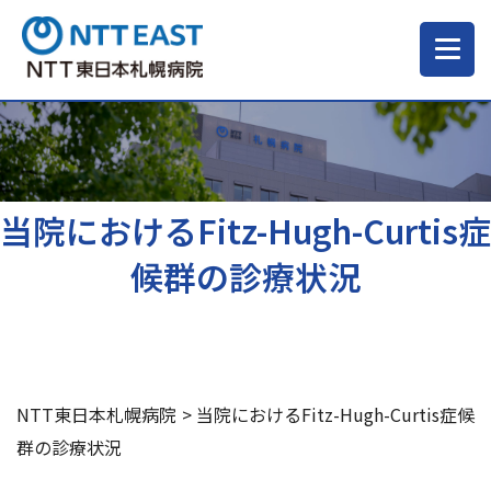
当院について
ご来院される方へ
当院におけるFitz-Hugh-Curtis症
候群の診療状況
診療科・部門
医療・介護関係の方
NTT東日本札幌病院
>
当院におけるFitz-Hugh-Curtis症候
採用情報
群の診療状況