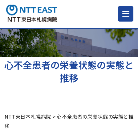
当院について
ご来院される方へ
心不全患者の栄養状態の実態と
推移
診療科・部門
医療・介護関係の方
NTT東日本札幌病院
>
心不全患者の栄養状態の実態と推
採用情報
移