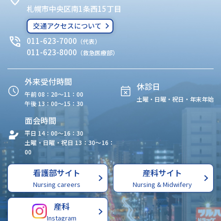
札幌市中央区南1条西15丁目
交通アクセスについて
011-623-7000
（代表）
011-623-8000
（救急医療部）
外来受付時間
休診日
午前 08：20〜11：00
土曜・日曜・祝日・年末年始
午後 13：00〜15：30
面会時間
平日 14：00〜16：30
土曜・日曜・祝日 13：30〜16：
00
看護部サイト
産科サイト
Nursing careers
Nursing & Midwifery
産科
Instagram