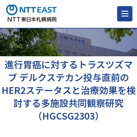
当院について
ご来院される方へ
進行胃癌に対するトラスツズマ
ブ デルクステカン投与直前の
診療科・部門
HER2ステータスと治療効果を検
討する多施設共同観察研究
医療・介護関係の方
（HGCSG2303）
採用情報