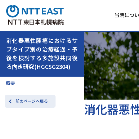
当院につ
消化器悪性腫瘍におけるサ
ブタイプ別の治療経過・予
後を検討する多施設共同後
ろ向き研究(HGCSG2304)
概要
前のページへ戻る
消化器悪