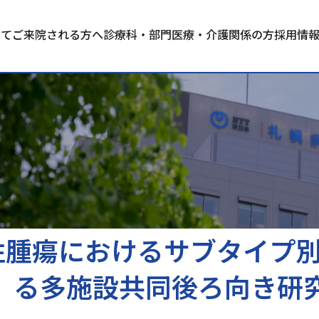
いて
ご来院される方へ
診療科・部門
医療・介護関係の方
採用情
性腫瘍におけるサブタイプ
る多施設共同後ろ向き研究(H