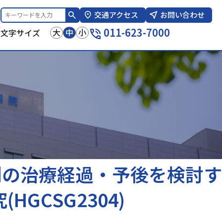
交通アクセス
お問い合わせ
報
011-623-7000
大
中
小
文字サイズ
別の治療経過・予後を検討す
GCSG2304)