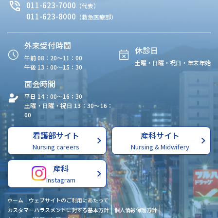
011-623-7000
（代表）
011-623-8000
（救急医療部）
外来受付時間
休診日
午前 08：20〜11：00
土曜・日曜・祝日・年末年始
午後 13：00〜15：30
面会時間
平日 14：00〜16：30
土曜・日曜・祝日 13：30〜16：
00
看護部サイト
産科サイト
Nursing careers
Nursing & Midwifery
産科
Instagram
ホーム
ウェブサイトのご利用にあたって
カスタマーハラスメントに対する基本方針
個人情報保護方針