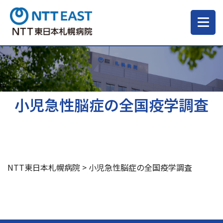
当院について
ご来院される方へ
小児急性脳症の全国疫学調査
診療科・部門
医療・介護関係の方
NTT東日本札幌病院
>
小児急性脳症の全国疫学調査
採用情報