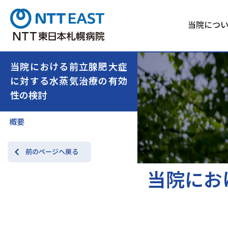
当院につ
当院における前立腺肥大症
に対する水蒸気治療の有効
性の検討
概要
前のページへ戻る
当院にお