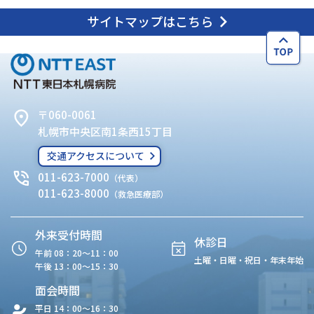
サイトマップはこちら
〒060-0061
札幌市中央区南1条西15丁目
交通アクセスについて
011-623-7000
（代表）
011-623-8000
（救急医療部）
外来受付時間
休診日
午前 08：20〜11：00
土曜・日曜・祝日・年末年始
午後 13：00〜15：30
面会時間
平日 14：00〜16：30