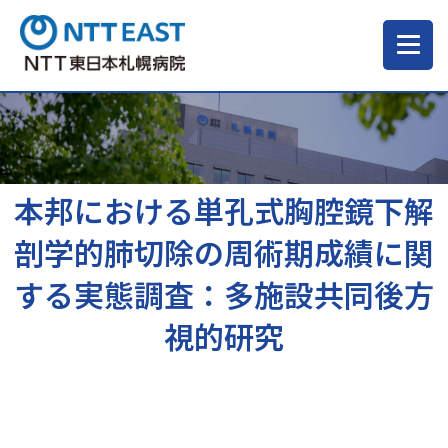
当院について
ご来院される方へ
本邦における単孔式胸腔鏡下解
剖学的肺切除の周術期成績に関
診療科・部門
する実態調査：多施設共同後方
視的研究
医療・介護関係の方
採用情報