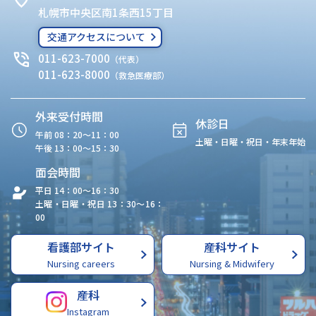
札幌市中央区南1条西15丁目
交通アクセスについて
011-623-7000
（代表）
011-623-8000
（救急医療部）
外来受付時間
休診日
午前 08：20〜11：00
土曜・日曜・祝日・年末年始
午後 13：00〜15：30
面会時間
平日 14：00〜16：30
土曜・日曜・祝日 13：30〜16：
00
看護部サイト
産科サイト
Nursing careers
Nursing & Midwifery
産科
Instagram