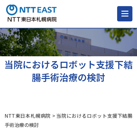
当院について
ご来院される方へ
当院におけるロボット支援下結
腸手術治療の検討
診療科・部門
医療・介護関係の方
NTT東日本札幌病院
>
当院におけるロボット支援下結腸
採用情報
手術治療の検討