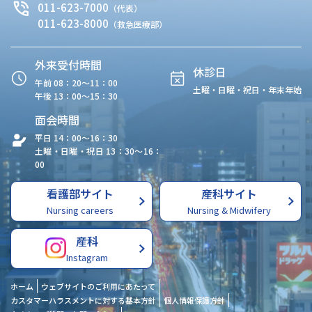
011-623-7000
（代表）
011-623-8000
（救急医療部）
外来受付時間
休診日
午前 08：20〜11：00
土曜・日曜・祝日・年末年始
午後 13：00〜15：30
面会時間
平日 14：00〜16：30
土曜・日曜・祝日 13：30〜16：
00
看護部サイト
産科サイト
Nursing careers
Nursing & Midwifery
産科
Instagram
ホーム
ウェブサイトのご利用にあたって
カスタマーハラスメントに対する基本方針
個人情報保護方針