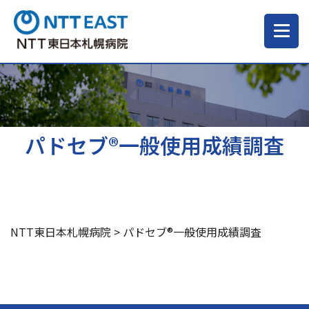
当院について
ご来院される方へ
パドセブ®一般使用成績調査
診療科・部門
医療・介護関係の方
NTT東日本札幌病院
>
パドセブ®一般使用成績調査
採用情報