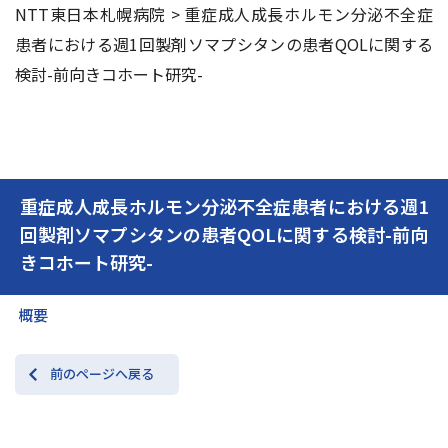
NTT東日本札幌病院
>
重症成人成長ホルモン分泌不全症
患者における週1回製剤ソマプシタンの患者QOLに関する
交通アクセス
お問い合わせ
検討-前向きコホート研究-
重症成人成長ホルモン分泌不全症患者における週1
回製剤ソマプシタンの患者QOLに関する検討-前向
きコホート研究-
概要
前のページへ戻る