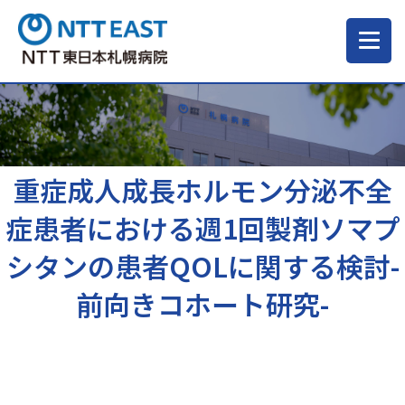
当院について
ご来院される方へ
重症成人成長ホルモン分泌不全
症患者における週1回製剤ソマプ
診療科・部門
シタンの患者QOLに関する検討-
前向きコホート研究-
医療・介護関係の方
採用情報