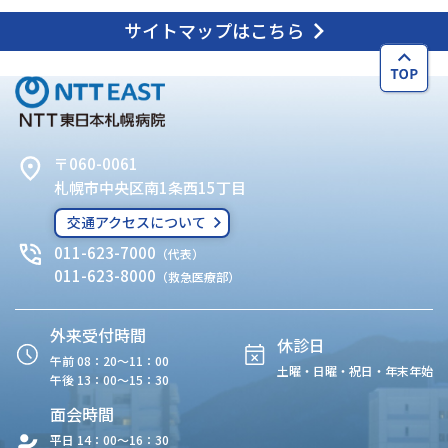
サイトマップはこちら
〒060-0061
札幌市中央区南1条西15丁目
交通アクセスについて
011-623-7000
（代表）
011-623-8000
（救急医療部）
外来受付時間
休診日
午前 08：20〜11：00
土曜・日曜・祝日・年末年始
午後 13：00〜15：30
面会時間
平日 14：00〜16：30