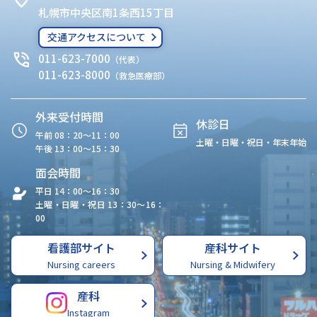
札幌市中央区南1条西15丁目
交通アクセスについて
011-623-7000
（代表）
011-623-8000
（救急医療部）
外来受付時間
休診日
午前 08：20〜11：00
土曜・日曜・祝日・年末年始
午後 13：00〜15：30
面会時間
平日 14：00〜16：30
土曜・日曜・祝日 13：30〜16：
00
看護部サイト
産科サイト
Nursing careers
Nursing & Midwifery
産科
Instagram