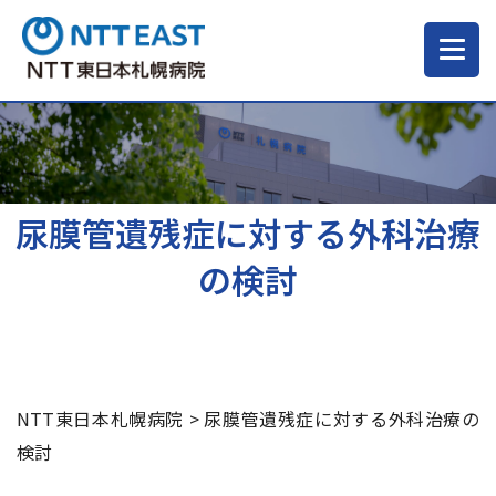
当院について
ご来院される方へ
尿膜管遺残症に対する外科治療
の検討
診療科・部門
医療・介護関係の方
NTT東日本札幌病院
>
尿膜管遺残症に対する外科治療の
採用情報
検討