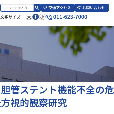
交通アクセス
お問い合わせ
報
011-623-7000
大
中
小
文字サイズ
る胆管ステント機能不全の危
後方視的観察研究