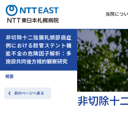
当院につ
非切除十二指腸乳頭部癌症
例における胆管ステント機
能不全の危険因子解析：多
施設共同後方視的観察研究
概要
前のページへ戻る
非切除十