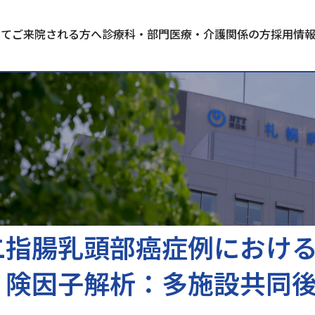
いて
ご来院される方へ
診療科・部門
医療・介護関係の方
採用情
二指腸乳頭部癌症例におけ
険因子解析：多施設共同