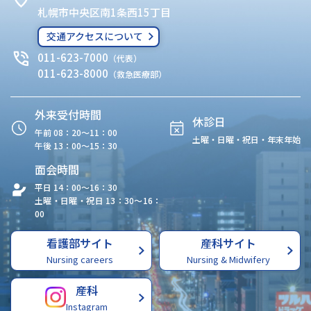
札幌市中央区南1条西15丁目
交通アクセスについて
011-623-7000
（代表）
011-623-8000
（救急医療部）
外来受付時間
休診日
午前 08：20〜11：00
土曜・日曜・祝日・年末年始
午後 13：00〜15：30
面会時間
平日 14：00〜16：30
土曜・日曜・祝日 13：30〜16：
00
看護部サイト
産科サイト
Nursing careers
Nursing & Midwifery
産科
Instagram