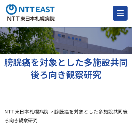
当院について
ご来院される方へ
膀胱癌を対象とした多施設共同
後ろ向き観察研究
診療科・部門
医療・介護関係の方
NTT東日本札幌病院
>
膀胱癌を対象とした多施設共同後
採用情報
ろ向き観察研究