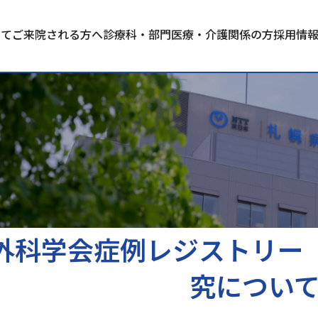
いて
ご来院される方へ
診療科・部門
医療・介護関係の方
採用情
外科学会症例レジストリー（
究につい