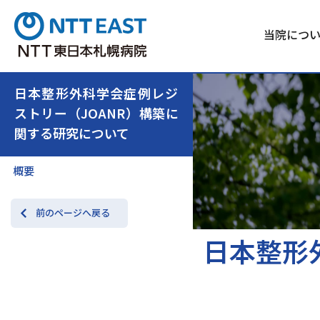
当院につ
日本整形外科学会症例レジ
ストリー（JOANR）構築に
関する研究について
概要
前のページへ戻る
日本整形