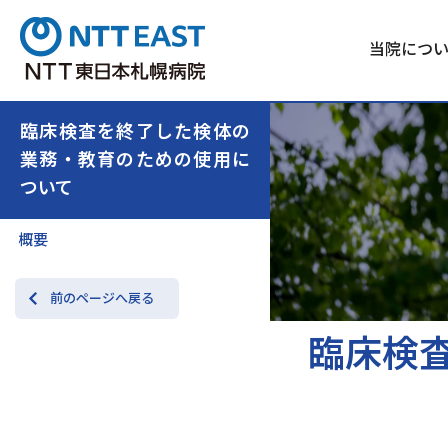
当院につ
臨床検査を終了した検体の
業務・教育のための使用に
ついて
概要
前のページへ戻る
臨床検