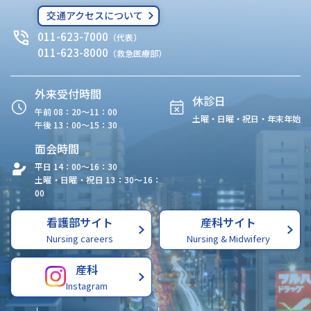
交通アクセスについて
011-623-7000
（代表）
011-623-8000
（救急医療部）
外来受付時間
休診日
午前 08：20〜11：00
土曜・日曜・祝日・年末年始
午後 13：00〜15：30
面会時間
平日 14：00〜16：30
土曜・日曜・祝日 13：30〜16：
00
看護部サイト
産科サイト
Nursing careers
Nursing & Midwifery
産科
Instagram