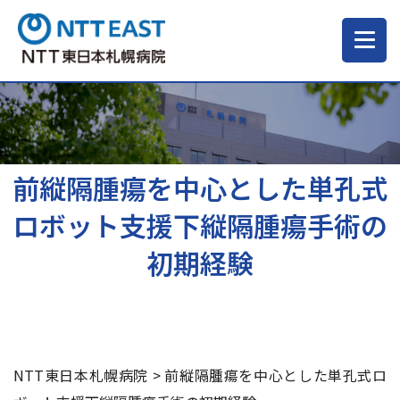
当院について
ご来院される方へ
前縦隔腫瘍を中心とした単孔式
ロボット支援下縦隔腫瘍手術の
診療科・部門
初期経験
医療・介護関係の方
採用情報
NTT東日本札幌病院
>
前縦隔腫瘍を中心とした単孔式ロ