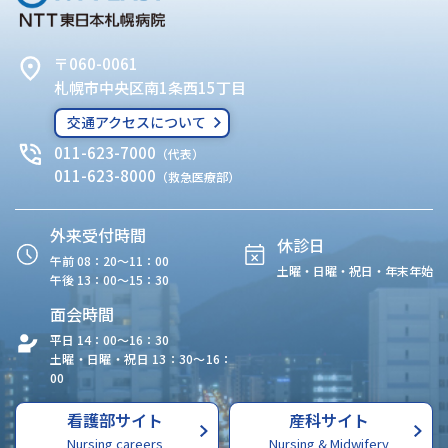
〒060-0061
札幌市中央区南1条西15丁目
交通アクセスについて
011-623-7000
（代表）
011-623-8000
（救急医療部）
外来受付時間
休診日
午前 08：20〜11：00
土曜・日曜・祝日・年末年始
午後 13：00〜15：30
面会時間
平日 14：00〜16：30
土曜・日曜・祝日 13：30〜16：
00
看護部サイト
産科サイト
Nursing careers
Nursing & Midwifery