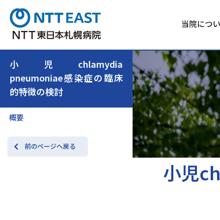
当院につ
小児chlamydia
pneumoniae感染症の臨床
的特徴の検討
概要
前のページへ戻る
小児ch