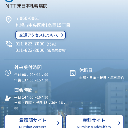
〒060-0061
札幌市中央区南1条西15丁目
交通アクセスについて
011-623-7000
（代表）
011-623-8000
（救急医療部）
外来受付時間
休診日
午前 08：20〜11：00
土曜・日曜・祝日・年末年始
午後 13：00〜15：30
面会時間
平日 14：00〜16：30
土曜・日曜・祝日 13：30〜16：
00
看護部サイト
産科サイト
Nursing careers
Nursing & Midwifery