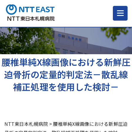
当院について
ご来院される方へ
腰椎単純X線画像における新鮮圧
迫骨折の定量的判定法－散乱線
診療科・部門
補正処理を使用した検討－
医療・介護関係の方
採用情報
NTT東日本札幌病院
>
腰椎単純X線画像における新鮮圧迫