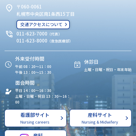
〒060-0061
札幌市中央区南1条西15丁目
交通アクセスについて
011-623-7000
（代表）
011-623-8000
（救急医療部）
外来受付時間
休診日
午前 08：20〜11：00
土曜・日曜・祝日・年末年始
午後 13：00〜15：30
面会時間
平日 14：00〜16：30
土曜・日曜・祝日 13：30〜16：
00
看護部サイト
産科サイト
Nursing careers
Nursing & Midwifery
産科