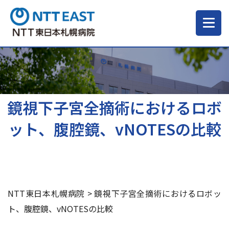
当院について
ご来院される方へ
鏡視下子宮全摘術におけるロボ
ット、腹腔鏡、vNOTESの比較
診療科・部門
医療・介護関係の方
NTT東日本札幌病院
>
鏡視下子宮全摘術におけるロボッ
採用情報
ト、腹腔鏡、vNOTESの比較