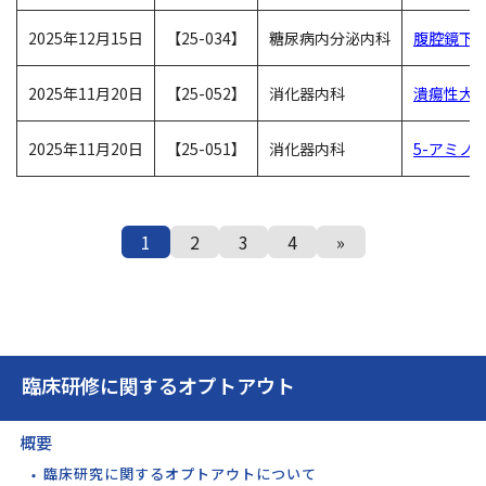
2025年12月15日
【25-034】
糖尿病内分泌内科
腹腔鏡下
2025年11月20日
【25-052】
消化器内科
潰瘍性大腸
2025年11月20日
【25-051】
消化器内科
5-アミ
1
2
3
4
»
臨床研修に関するオプトアウト
概要
臨床研究に関するオプトアウトについて