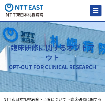
当院について
ご来院される方へ
臨床研修に関するオプトア
ウト
診療科・部門
OPT-OUT FOR CLINICAL RESEARCH
医療・介護関係の方
採用情報
NTT東日本札幌病院
>
当院について
>
臨床研修に関する