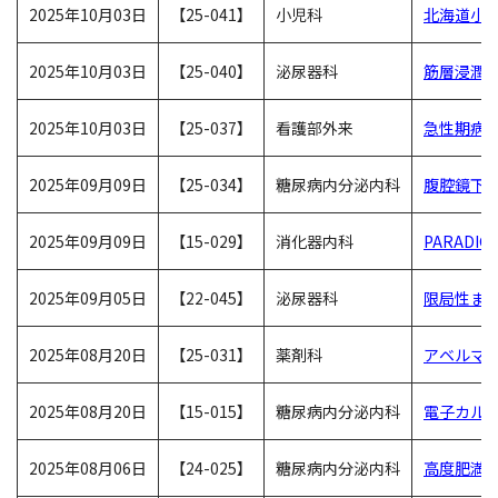
2025年10月03日
【25-041】
小児科
北海道小
2025年10月03日
【25-040】
泌尿器科
筋層浸潤
2025年10月03日
【25-037】
看護部外来
急性期病
2025年09月09日
【25-034】
糖尿病内分泌内科
腹腔鏡下
2025年09月09日
【15-029】
消化器内科
PARAD
2025年09月05日
【22-045】
泌尿器科
限局性ま
2025年08月20日
【25-031】
薬剤科
アベルマブ
2025年08月20日
【15-015】
糖尿病内分泌内科
電子カルテ
2025年08月06日
【24-025】
糖尿病内分泌内科
高度肥満