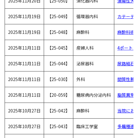
2025年11月20日
【25-050】
消化器内科
潰瘍性大腸
2025年11月19日
【25-049】
循環器内科
カテーテル
2025年11月19日
【25-048】
麻酔科
麻酔科術
2025年11月11日
【25-045】
産婦人科
4ポート・
2025年11月11日
【25-044】
泌尿器科
尿路結石
2025年11月11日
【25-030】
外科
間質性肺疾
2025年11月11日
【20-059】
糖尿病内分泌内科
脂質異常
2025年10月27日
【25-042】
麻酔科
当院にお
2025年10月27日
【25-043】
臨床工学室
多職種連