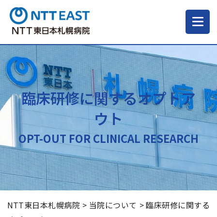
当院について
ご来院される方へ
臨床研修に関するオプトア
ウト
診療科・部門
OPT-OUT FOR CLINICAL RESEARCH
医療・介護関係の方
採用情報
NTT東日本札幌病院
>
当院について
>
臨床研修に関する