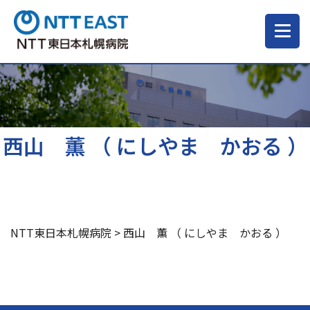
当院について
ご来院される方へ
西山 薫 （ にしやま かおる ）
診療科・部門
医療・介護関係の方
NTT東日本札幌病院
>
西山 薫 （ にしやま かおる ）
採用情報