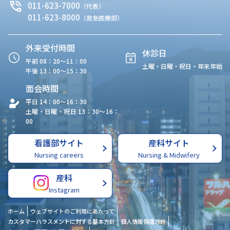
011-623-7000
（代表）
011-623-8000
（救急医療部）
外来受付時間
休診日
午前 08：20〜11：00
土曜・日曜・祝日・年末年始
午後 13：00〜15：30
面会時間
平日 14：00〜16：30
土曜・日曜・祝日 13：30〜16：
00
看護部サイト
産科サイト
Nursing careers
Nursing & Midwifery
産科
Instagram
ホーム
ウェブサイトのご利用にあたって
カスタマーハラスメントに対する基本方針
個人情報保護方針