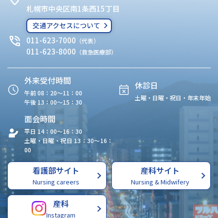
札幌市中央区南1条西15丁目
交通アクセスについて
011-623-7000
（代表）
011-623-8000
（救急医療部）
外来受付時間
休診日
午前 08：20〜11：00
土曜・日曜・祝日・年末年始
午後 13：00〜15：30
面会時間
平日 14：00〜16：30
土曜・日曜・祝日 13：30〜16：
00
看護部サイト
産科サイト
Nursing careers
Nursing & Midwifery
産科
Instagram