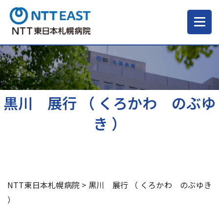
当院について
ご来院される方へ
黒川 展行 （ くろかわ のぶゆ
き ）
診療科・部門
医療・介護関係の方
NTT東日本札幌病院
>
黒川 展行 （ くろかわ のぶゆき
採用情報
）