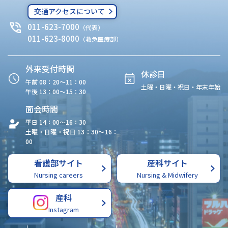
交通アクセスについて
011-623-7000
（代表）
011-623-8000
（救急医療部）
外来受付時間
休診日
午前 08：20〜11：00
土曜・日曜・祝日・年末年始
午後 13：00〜15：30
面会時間
平日 14：00〜16：30
土曜・日曜・祝日 13：30〜16：
00
看護部サイト
産科サイト
Nursing careers
Nursing & Midwifery
産科
Instagram