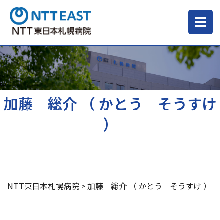
当院について
ご来院される方へ
加藤 総介 （ かとう そうすけ
）
診療科・部門
医療・介護関係の方
NTT東日本札幌病院
>
加藤 総介 （ かとう そうすけ ）
採用情報