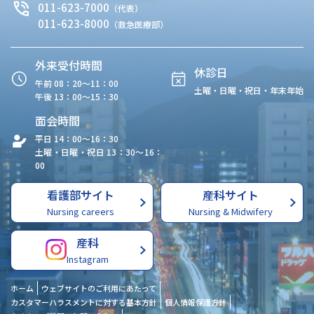
011-623-7000
（代表）
011-623-8000
（救急医療部）
外来受付時間
休診日
午前 08：20〜11：00
土曜・日曜・祝日・年末年始
午後 13：00〜15：30
面会時間
平日 14：00〜16：30
土曜・日曜・祝日 13：30〜16：
00
看護部サイト
産科サイト
Nursing careers
Nursing & Midwifery
産科
Instagram
ホーム
ウェブサイトのご利用にあたって
カスタマーハラスメントに対する基本方針
個人情報保護方針