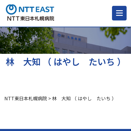
当院について
ご来院される方へ
林 大知 （ はやし たいち ）
診療科・部門
医療・介護関係の方
NTT東日本札幌病院
>
林 大知 （ はやし たいち ）
採用情報