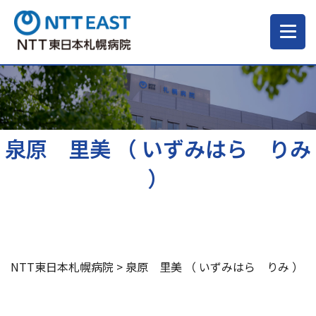
当院について
ご来院される方へ
泉原 里美 （ いずみはら りみ
）
診療科・部門
医療・介護関係の方
NTT東日本札幌病院
>
泉原 里美 （ いずみはら りみ ）
採用情報