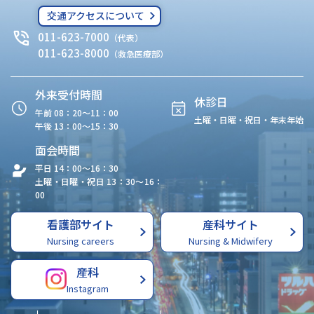
交通アクセスについて
011-623-7000
（代表）
011-623-8000
（救急医療部）
外来受付時間
休診日
午前 08：20〜11：00
土曜・日曜・祝日・年末年始
午後 13：00〜15：30
面会時間
平日 14：00〜16：30
土曜・日曜・祝日 13：30〜16：
00
看護部サイト
産科サイト
Nursing careers
Nursing & Midwifery
産科
Instagram