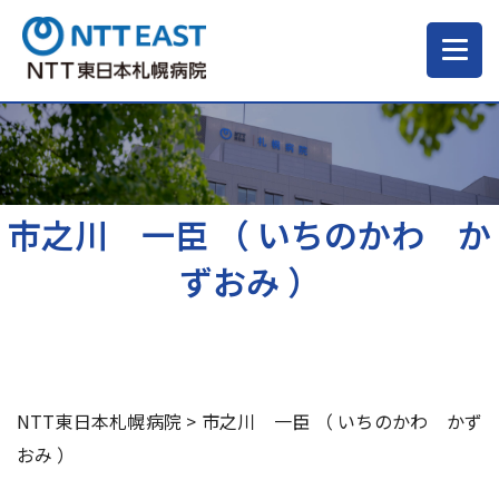
当院について
ご来院される方へ
市之川 一臣 （ いちのかわ か
ずおみ ）
診療科・部門
医療・介護関係の方
NTT東日本札幌病院
>
市之川 一臣 （ いちのかわ かず
採用情報
おみ ）