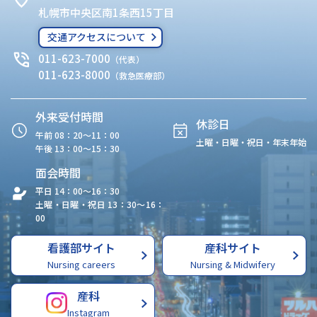
札幌市中央区南1条西15丁目
交通アクセスについて
011-623-7000
（代表）
011-623-8000
（救急医療部）
外来受付時間
休診日
午前 08：20〜11：00
土曜・日曜・祝日・年末年始
午後 13：00〜15：30
面会時間
平日 14：00〜16：30
土曜・日曜・祝日 13：30〜16：
00
看護部サイト
産科サイト
Nursing careers
Nursing & Midwifery
産科
Instagram