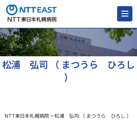
当院について
ご来院される方へ
松浦 弘司 （ まつうら ひろし
）
診療科・部門
医療・介護関係の方
NTT東日本札幌病院
>
松浦 弘司 （ まつうら ひろし ）
採用情報