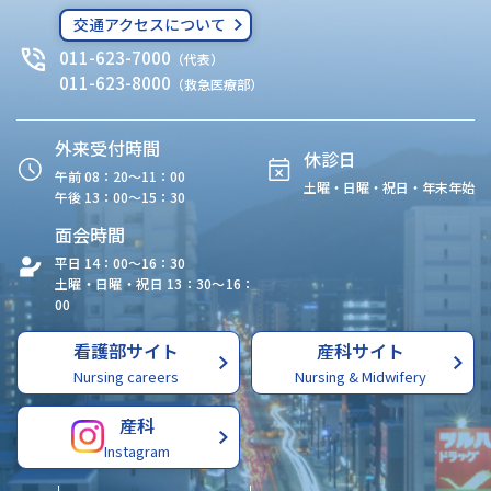
交通アクセスについて
011-623-7000
（代表）
011-623-8000
（救急医療部）
外来受付時間
休診日
午前 08：20〜11：00
土曜・日曜・祝日・年末年始
午後 13：00〜15：30
面会時間
平日 14：00〜16：30
土曜・日曜・祝日 13：30〜16：
00
看護部サイト
産科サイト
Nursing careers
Nursing & Midwifery
産科
Instagram