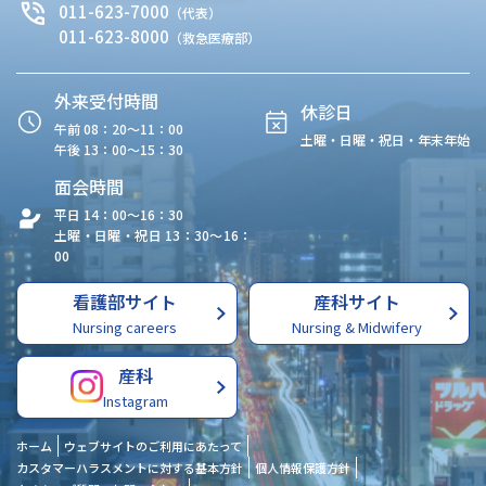
011-623-7000
（代表）
011-623-8000
（救急医療部）
外来受付時間
休診日
午前 08：20〜11：00
土曜・日曜・祝日・年末年始
午後 13：00〜15：30
面会時間
平日 14：00〜16：30
土曜・日曜・祝日 13：30〜16：
00
看護部サイト
産科サイト
Nursing careers
Nursing & Midwifery
産科
Instagram
ホーム
ウェブサイトのご利用にあたって
カスタマーハラスメントに対する基本方針
個人情報保護方針