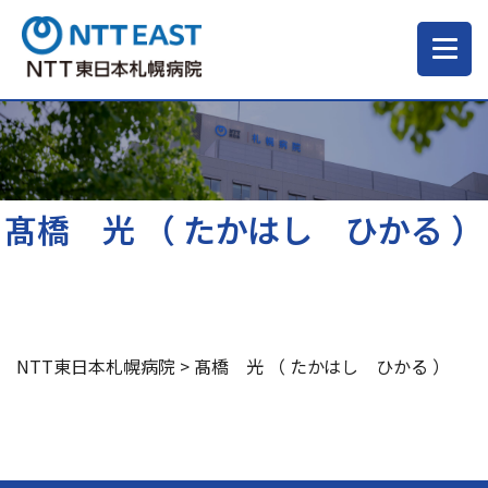
当院について
ご来院される方へ
髙橋 光 （ たかはし ひかる ）
診療科・部門
医療・介護関係の方
NTT東日本札幌病院
>
髙橋 光 （ たかはし ひかる ）
採用情報