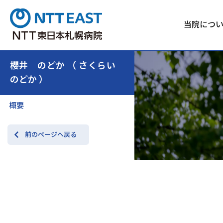
当院につ
櫻井 のどか （ さくらい
のどか ）
概要
前のページへ戻る