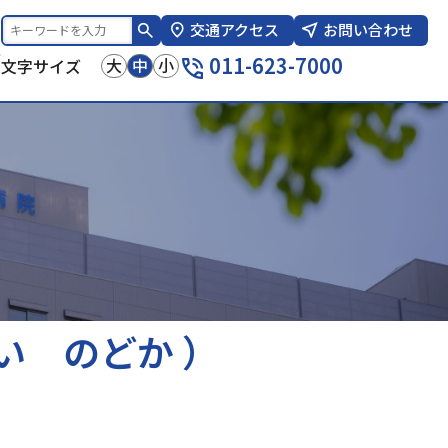
交通アクセス
お問い合わせ
報
011-623-7000
大
中
小
文字サイズ
い のどか ）