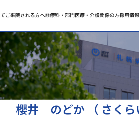
いて
ご来院される方へ
診療科・部門
医療・介護関係の方
採用情
櫻井 のどか （ さくら