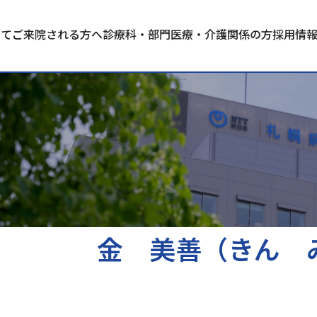
いて
ご来院される方へ
診療科・部門
医療・介護関係の方
採用情
金 美善（きん 