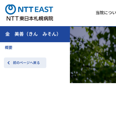
当院につ
金 美善（きん みそん）
概要
前のページへ戻る