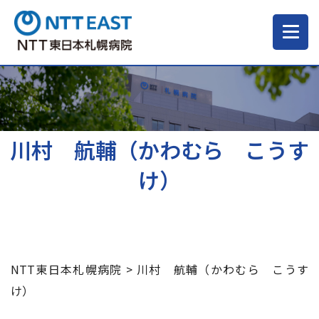
当院について
ご来院される方へ
川村 航輔（かわむら こうす
け）
診療科・部門
医療・介護関係の方
NTT東日本札幌病院
>
川村 航輔（かわむら こうす
採用情報
け）