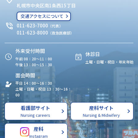
札幌市中央区南1条西15丁目
交通アクセスについて
011-623-7000
（代表）
011-623-8000
（救急医療部）
外来受付時間
休診日
午前 08：20〜11：00
土曜・日曜・祝日・年末年始
午後 13：00〜15：30
面会時間
平日 14：00〜16：30
土曜・日曜・祝日 13：30〜16：
00
看護部サイト
産科サイト
Nursing careers
Nursing & Midwifery
産科
Instagram