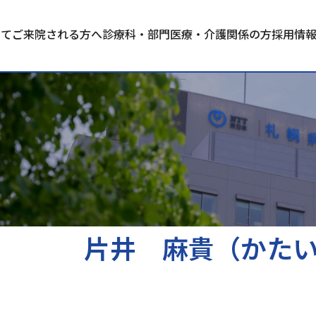
いて
ご来院される方へ
診療科・部門
医療・介護関係の方
採用情
片井 麻貴（かた