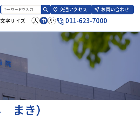
交通アクセス
お問い合わせ
報
011-623-7000
大
中
小
文字サイズ
い まき）