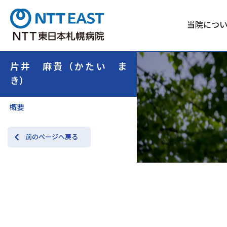
当院につ
片井 麻貴（かたい ま
き）
概要
前のページへ戻る