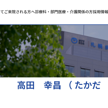
いて
ご来院される方へ
診療科・部門
医療・介護関係の方
採用情
高田 幸昌 （ たかだ