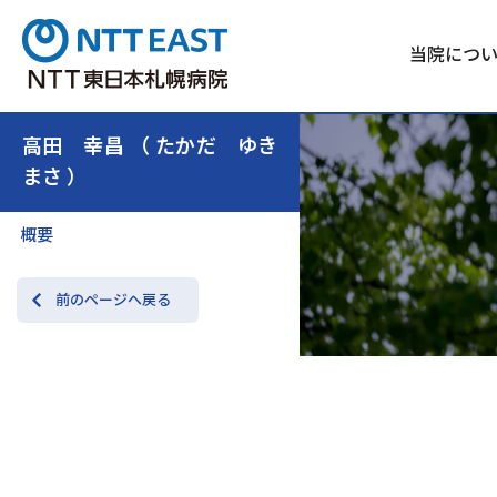
当院につ
高田 幸昌 （ たかだ ゆき
まさ ）
概要
前のページへ戻る