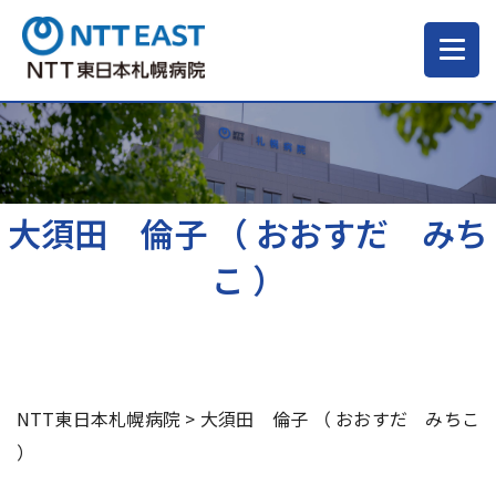
当院について
ご来院される方へ
大須田 倫子 （ おおすだ みち
こ ）
診療科・部門
医療・介護関係の方
NTT東日本札幌病院
>
大須田 倫子 （ おおすだ みちこ
採用情報
）