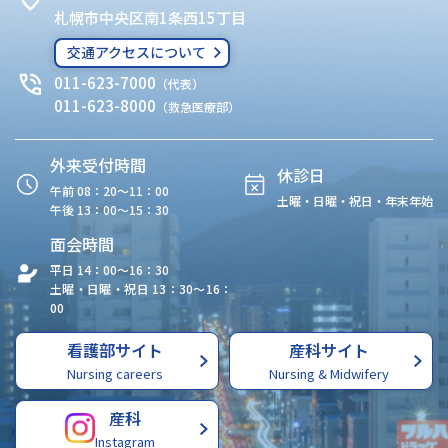
札幌市中央区南1条西15丁目
交通アクセスについて
011-623-7000
（代表）
011-623-8000
（救急医療部）
外来受付時間
休診日
午前 08：20〜11：00
土曜・日曜・祝日・年末年始
午後 13：00〜15：30
面会時間
平日 14：00〜16：30
土曜・日曜・祝日 13：30〜16：
00
看護部サイト
産科サイト
Nursing careers
Nursing & Midwifery
産科
Instagram