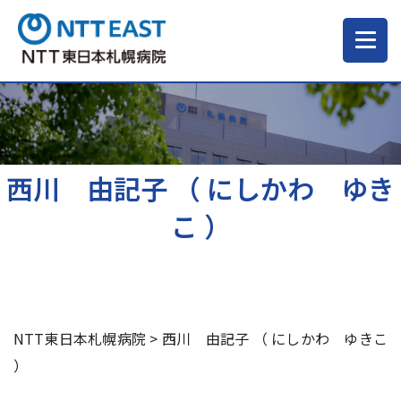
当院について
ご来院される方へ
西川 由記子 （ にしかわ ゆき
こ ）
診療科・部門
医療・介護関係の方
NTT東日本札幌病院
>
西川 由記子 （ にしかわ ゆきこ
採用情報
）