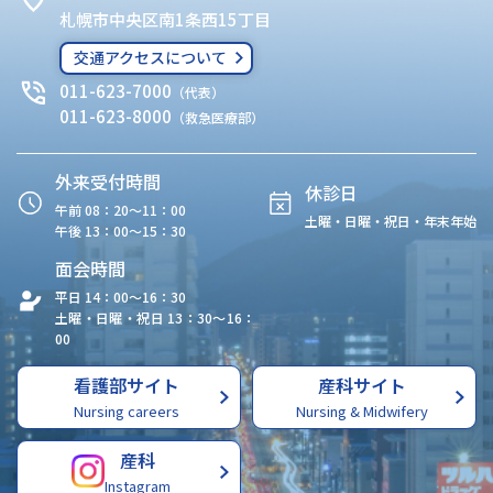
札幌市中央区南1条西15丁目
交通アクセスについて
011-623-7000
（代表）
011-623-8000
（救急医療部）
外来受付時間
休診日
午前 08：20〜11：00
土曜・日曜・祝日・年末年始
午後 13：00〜15：30
面会時間
平日 14：00〜16：30
土曜・日曜・祝日 13：30〜16：
00
看護部サイト
産科サイト
Nursing careers
Nursing & Midwifery
産科
Instagram