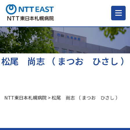
当院について
ご来院される方へ
松尾 尚志 （ まつお ひさし ）
診療科・部門
医療・介護関係の方
NTT東日本札幌病院
>
松尾 尚志 （ まつお ひさし ）
採用情報