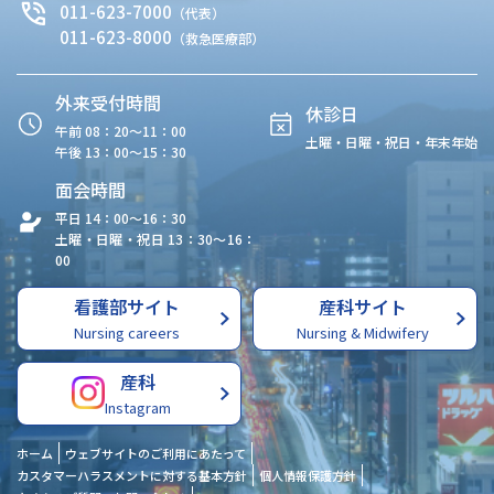
011-623-7000
（代表）
011-623-8000
（救急医療部）
外来受付時間
休診日
午前 08：20〜11：00
土曜・日曜・祝日・年末年始
午後 13：00〜15：30
面会時間
平日 14：00〜16：30
土曜・日曜・祝日 13：30〜16：
00
看護部サイト
産科サイト
Nursing careers
Nursing & Midwifery
産科
Instagram
ホーム
ウェブサイトのご利用にあたって
カスタマーハラスメントに対する基本方針
個人情報保護方針