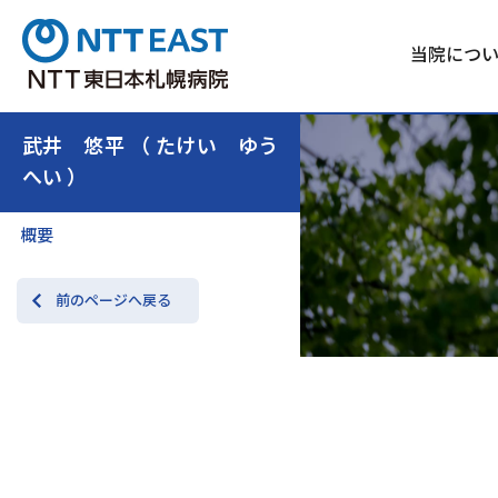
当院につ
武井 悠平 （ たけい ゆう
へい ）
概要
前のページへ戻る