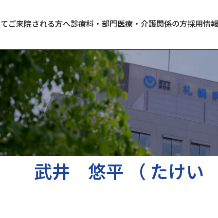
いて
ご来院される方へ
診療科・部門
医療・介護関係の方
採用情
武井 悠平 （ たけい