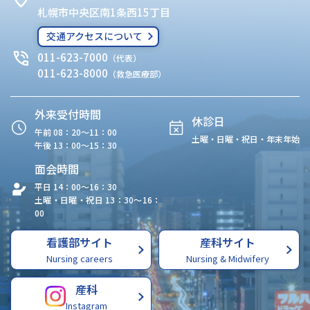
札幌市中央区南1条西15丁目
交通アクセスについて
011-623-7000
（代表）
011-623-8000
（救急医療部）
外来受付時間
休診日
午前 08：20〜11：00
土曜・日曜・祝日・年末年始
午後 13：00〜15：30
面会時間
平日 14：00〜16：30
土曜・日曜・祝日 13：30〜16：
00
看護部サイト
産科サイト
Nursing careers
Nursing & Midwifery
産科
Instagram