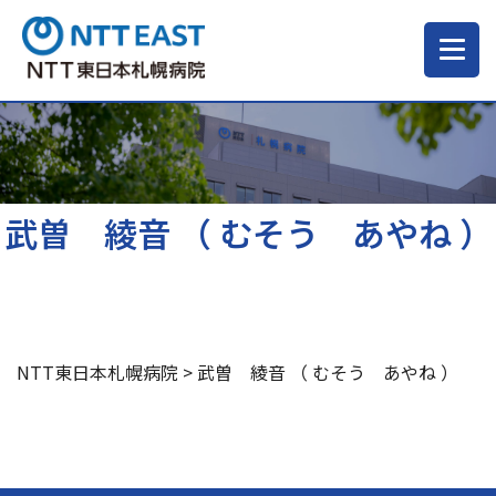
当院について
ご来院される方へ
武曽 綾音 （ むそう あやね ）
診療科・部門
医療・介護関係の方
NTT東日本札幌病院
>
武曽 綾音 （ むそう あやね ）
採用情報