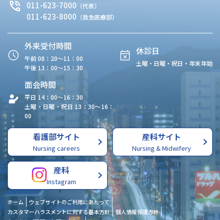
011-623-7000
（代表）
011-623-8000
（救急医療部）
外来受付時間
休診日
午前 08：20〜11：00
土曜・日曜・祝日・年末年始
午後 13：00〜15：30
面会時間
平日 14：00〜16：30
土曜・日曜・祝日 13：30〜16：
00
看護部サイト
産科サイト
Nursing careers
Nursing & Midwifery
産科
Instagram
ホーム
ウェブサイトのご利用にあたって
カスタマーハラスメントに対する基本方針
個人情報保護方針