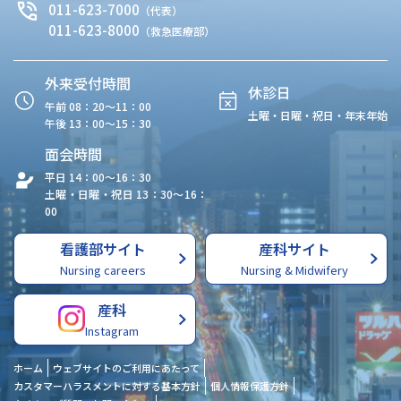
011-623-7000
（代表）
011-623-8000
（救急医療部）
外来受付時間
休診日
午前 08：20〜11：00
土曜・日曜・祝日・年末年始
午後 13：00〜15：30
面会時間
平日 14：00〜16：30
土曜・日曜・祝日 13：30〜16：
00
看護部サイト
産科サイト
Nursing careers
Nursing & Midwifery
産科
Instagram
ホーム
ウェブサイトのご利用にあたって
カスタマーハラスメントに対する基本方針
個人情報保護方針