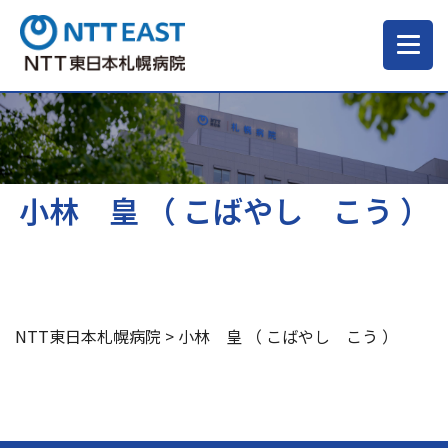
当院について
ご来院される方へ
小林 皇 （ こばやし こう ）
診療科・部門
医療・介護関係の方
NTT東日本札幌病院
>
小林 皇 （ こばやし こう ）
採用情報