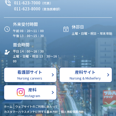
011-623-7000
（代表）
011-623-8000
（救急医療部）
外来受付時間
休診日
午前 08：20〜11：00
土曜・日曜・祝日・年末年始
午後 13：00〜15：30
面会時間
平日 14：00〜16：30
土曜・日曜・祝日 13：30〜16：
00
看護部サイト
産科サイト
Nursing careers
Nursing & Midwifery
産科
Instagram
ホーム
ウェブサイトのご利用にあたって
カスタマーハラスメントに対する基本方針
個人情報保護方針