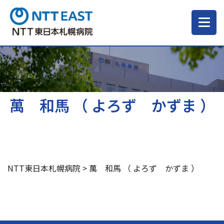
当院について
ご来院される方へ
萬 和馬 （ よろず かずま ）
診療科・部門
医療・介護関係の方
NTT東日本札幌病院
>
萬 和馬 （ よろず かずま ）
採用情報