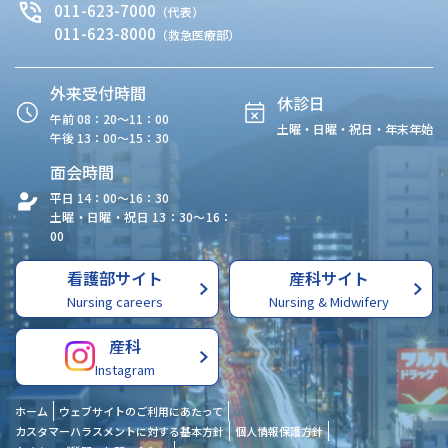
011-623-7000
（代表）
011-623-8000
（救急医療部）
外来受付時間
休診日
午前 08：20〜11：00
土曜・日曜・祝日・年末年始
午後 13：00〜15：30
面会時間
平日 14：00〜16：30
土曜・日曜・祝日 13：30〜16：
00
看護部サイト
産科サイト
Nursing careers
Nursing & Midwifery
産科
Instagram
ホーム
ウェブサイトのご利用にあたって
カスタマーハラスメントに対する基本方針
個人情報保護方針