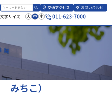
交通アクセス
お問い合わせ
報
011-623-7000
大
中
小
文字サイズ
き みちこ）