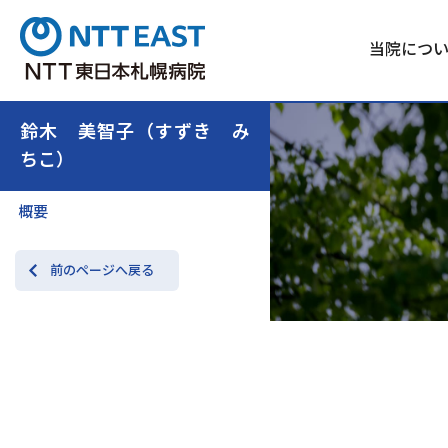
当院につ
鈴木 美智子（すずき み
ちこ）
概要
前のページへ戻る