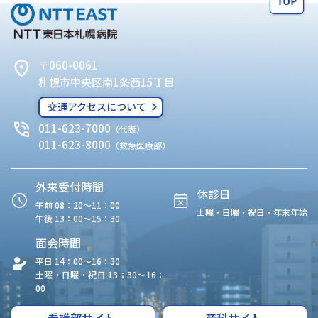
〒060-0061
札幌市中央区南1条西15丁目
交通アクセスについて
011-623-7000
（代表）
011-623-8000
（救急医療部）
外来受付時間
休診日
午前 08：20〜11：00
土曜・日曜・祝日・年末年始
午後 13：00〜15：30
面会時間
平日 14：00〜16：30
土曜・日曜・祝日 13：30〜16：
00