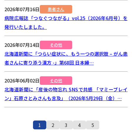
2026年07月16日
患者さん
病院広報誌「つなぐつながる」vol.25（2026年6月号）を
発行いたしました。
2026年07月14日
その他
北海道新聞に「つらい症状に、もう一つの選択肢 – がん患
者さんに寄り添う漢方 -」第68回 日本婦…
2026年06月02日
その他
北海道新聞に「産後の物忘れ SNSで共感 「マミーブレイ
ン」石原さとみさんも言及」（2026年5月29日（金）…
1
2
3
4
5