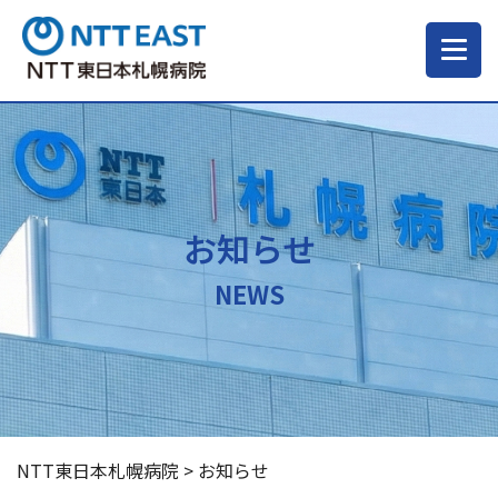
当院について
ご来院される方へ
お知らせ
診療科・部門
NEWS
医療・介護関係の方
採用情報
NTT東日本札幌病院
>
お知らせ