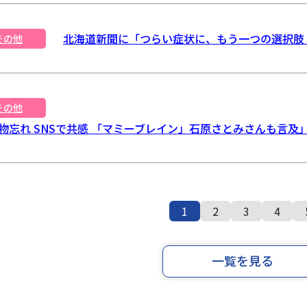
北海道新聞に「つらい症状に、もう一つの選択肢 –
その他
その他
忘れ SNSで共感 「マミーブレイン」石原さとみさんも言及」（
1
2
3
4
一覧を見る