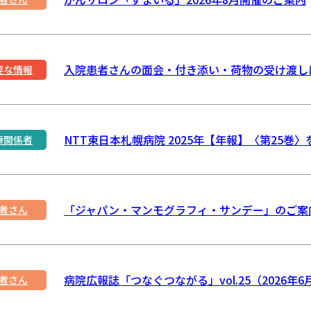
入院患者さんの面会・付き添い・荷物の受け渡し
要な情報
NTT東日本札幌病院 2025年【年報】〈第25巻
療関係者
「ジャパン・マンモグラフィ・サンデー」のご案
者さん
病院広報誌「つなぐつながる」vol.25（2026
者さん